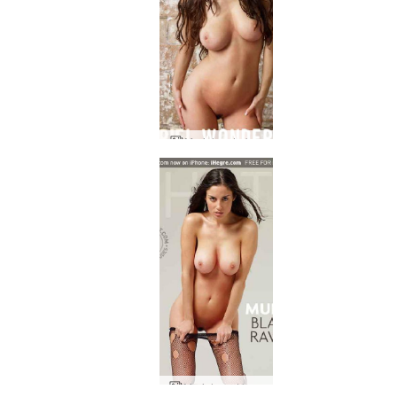
Muriel underbar
Muriel svart korp