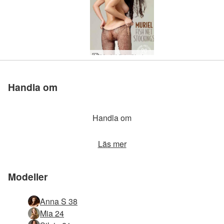
Muriel fisknätsstrumpor
Muriel skogsstudio
Muriel röd och gul
Muriel Svart bikini
Muriel fitnessboll
Handla om
Handla om
Läs mer
Modeller
Anna S 38
Mia 24