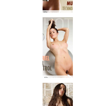
Muriel techno gym del 2
Muriel bollkontroll