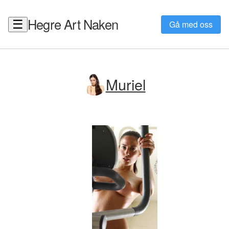
Hegre Art Naken
☰
Gå med oss
Muriel