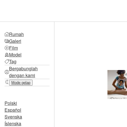
Rumah
Galeri
Film
Model
Tag
Bergabunglah
dengan kami
Mode gelap
Polski
Español
Svenska
Íslenska