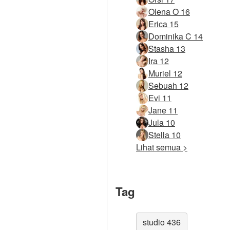
Olena O 16
Erica 15
Dominika C 14
Stasha 13
Ira 12
Muriel 12
Sebuah 12
Evi 11
Jane 11
Jula 10
Stella 10
Lihat semua >
Tag
studio 436