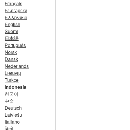
Français
Български
Ελληνικά
English
Suomi
日本語
Português
Norsk
Dansk
Nederlands
Lietuvių
Türkçe
Indonesia
한국어
中文
Deutsch
Latviešu
Italiano
हिन्दी