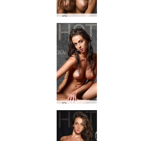
Mata biru Jula
Jula mendatar