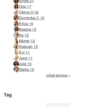
Silvie 21
Orsi 17
Olena O 16
Dominika C 15
Erica 15
Stasha 13
Ira 12
Muriel 12
Sebuah 12
Evi 11
Jane 11
Jula 10
Stella 10
Lihat semua >
Tag