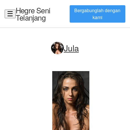
Hegre Seni
Bergabunglah dengan
☰
Telanjang
kami
Jula