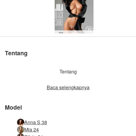
Jula baju hitam
Minyak bayi Jula
Jas putih Jula
Tentang
Tentang
Baca selengkapnya
Model
Anna S 38
Mia 24