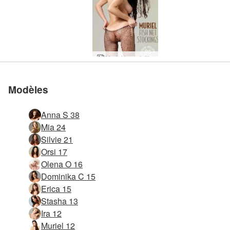
Muriel bas résille
Muriel bikini noir
Muriel rouge et jaune
Muriel studio en forêt
Muriel balle de gymnastique
Modèles
Anna S 38
Mia 24
Silvie 21
Orsi 17
Olena O 16
Dominika C 15
Erica 15
Stasha 13
Ira 12
Muriel 12