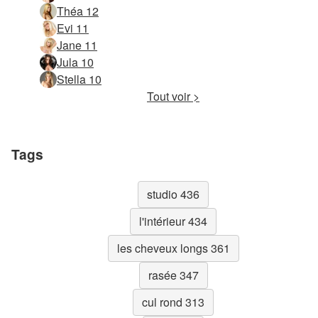
Théa 12
Evi 11
Jane 11
Jula 10
Stella 10
Tout voir >
Tags
studio 436
l'intérieur 434
les cheveux longs 361
rasée 347
cul rond 313