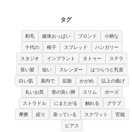
タグ
剃毛
媒体おっぱい
ブロンド
小柄な
十代の
椅子
スプレッド
ハンガリー
スタジオ
インプラント
タトゥー
ステラ
長い髪
短い
スレンダー
はつらつと乳首
白い肌
屋内で
拡散
かがめ
以上の曲げ
丸いお尻
形の良い脚
スリム
ポーズ
ストラドル
にまたがる
触れる
グラブ
摩擦
絞り
座っている
スクワット
官能
ピアス