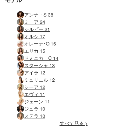
アンナ・S 38
ミーア 24
シルビー 21
オルシ 17
オレーナ･O 16
エリカ 15
ドミニカ C 14
スターシャ 13
アイラ 12
ミュリエル 12
シーア 12
エヴィ 11
ジェーン 11
ジュラ 10
ステラ 10
すべて見る >