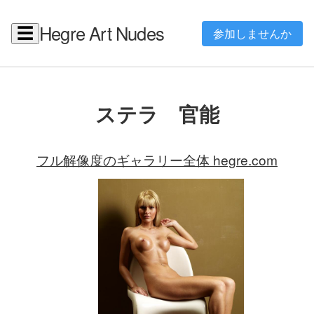
Hegre Art Nudes
☰
参加しませんか
ステラ 官能
フル解像度のギャラリー全体 hegre.com