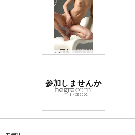
アイラ ティーンモデル
世界でナンバー1の評価
参加しませんか
を受けたエロサイト
世界でナンバー1の評価
世界でナンバー1の評価
世界でナンバー1の評価
世界でナンバー1の評価
世界でナンバー1の評価
世界でナンバー1の評価
エヴィ セイント
アリー 白い純真
ステラ 星くず
アイラのすべて
ミア 白い椅子
カロ グリーン
ジュラ 青い目
アイラ 完全体
ジュラ ヌード
ミア 白椅子
キラ ピキー
アイラ 魅力
ステラ 木
シモナ 紫
オクサナ・M メタルチェア
ステラ ハンガリー出身
ティジアナ ランジェリー
カトカ デニムスカート
ラドカ パープル＆オレンジ
クリスタ＆リサ＆ルスラナ トリオ
アイラ グリージーガール
エヴィ 爆弾ドイツ娘
イラ ブラックコルセット
アイラ ベビーブルー
クララ 航空機のシートでヌード
イラ 赤ロシアン パート２
アンナ・Ｓ デニム
エヴィ 究極の色気
アマンディン ノーイヒビション
イアンカ スタジオヌード
ジェニー 北東の光
エヴィ ブルーバブル パート１
エリカ＆カロリーナ クリーミング
エリカ ＆ カロリナ ボディークリーム
エリカ サンタギャール
ジュラ・シャイニー
ティジアナ 70年代
オクサナ･M 青い美
アンナ・S 黒と白パート1
アンナ・S イエロー
アンナ・S ダークサイド
参加しませんか
参加しませんか
参加しませんか
参加しませんか
参加しませんか
参加しませんか
を受けたエロサイト
を受けたエロサイト
を受けたエロサイト
を受けたエロサイト
を受けたエロサイト
を受けたエロサイト
モデル