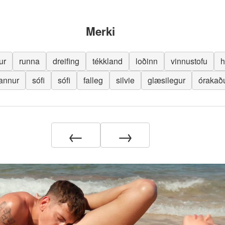
Merki
ur
runna
dreifing
tékkland
loðinn
vinnustofu
h
annur
sófi
sófi
falleg
silvie
glæsilegur
órakað
←
→