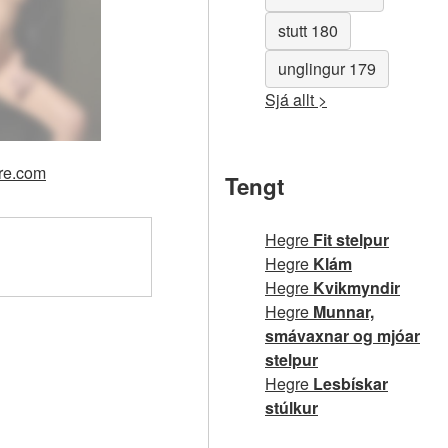
stutt 180
unglingur 179
Sjá allt >
gre.com
Tengt
Hegre
Fit stelpur
Hegre
Klám
Hegre
Kvikmyndir
Hegre
Munnar,
smávaxnar og mjóar
stelpur
Hegre
Lesbískar
stúlkur