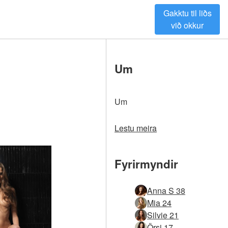
Gakktu til liðs
við okkur
Um
Um
Lestu meira
Fyrirmyndir
Anna S 38
Mia 24
Silvie 21
Örsi 17