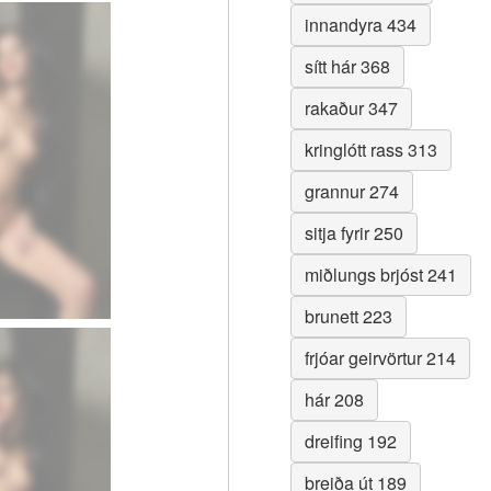
innandyra 434
sítt hár 368
rakaður 347
kringlótt rass 313
grannur 274
sitja fyrir 250
miðlungs brjóst 241
brunett 223
frjóar geirvörtur 214
hár 208
dreifing 192
breiða út 189