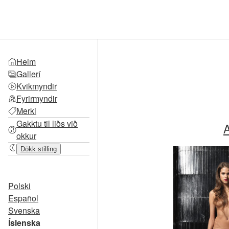
Heim
Gallerí
Kvikmyndir
Fyrirmyndir
Merki
Gakktu til liðs við
A
okkur
Dökk stilling
Polski
Español
Svenska
Íslenska