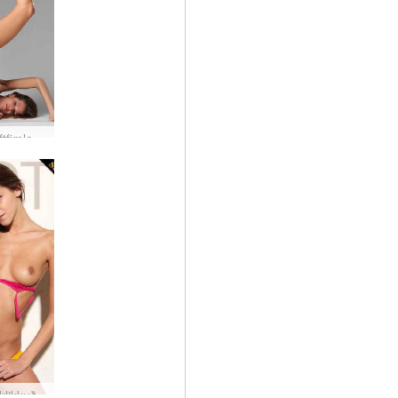
Silvie loftfimleikamaður
 klikkuð