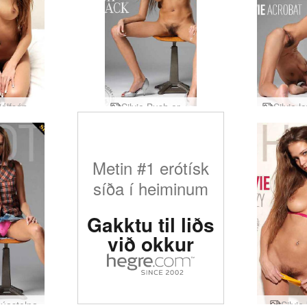
Silvie sjálfsánægju
Silvie Bush er kominn aftur
Metin #1 erótísk
síða í heiminum
Gakktu til liðs
við okkur
kúastelpa
Silvie