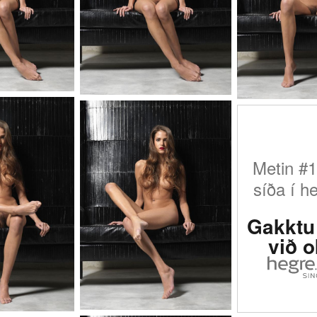
Metin #1
síða í h
Gakktu 
við 