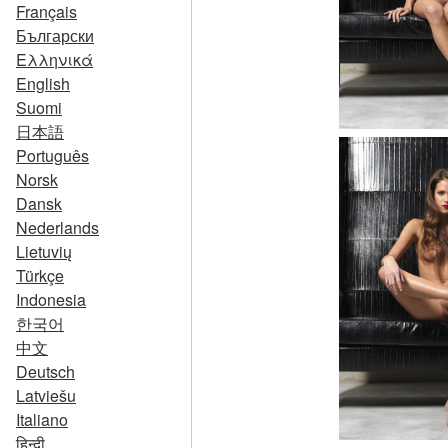
Français
Български
Ελληνικά
English
Suomi
日本語
Português
Norsk
Dansk
Nederlands
Lietuvių
Türkçe
Indonesia
한국어
中文
Deutsch
Latviešu
Italiano
हिन्दी