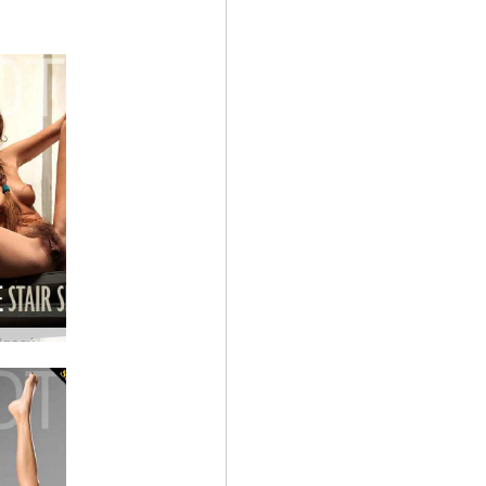
Silvie stigasýning