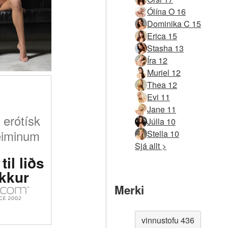
Ólína O 16
Dominika C 15
Erica 15
Stasha 13
Íra 12
Muriel 12
Thea 12
Evi 11
Jane 11
 erótísk
Júlla 10
eiminum
Stella 10
Sjá allt >
til liðs
okkur
Merki
vinnustofu 436