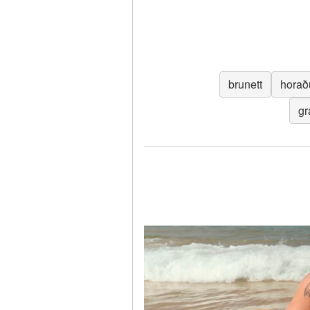
brunett
horað
gr