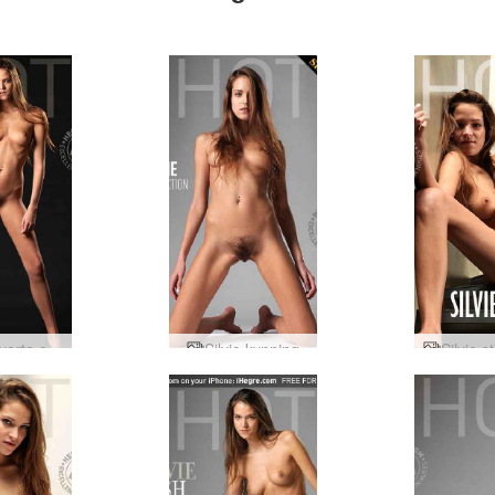
Silvie svarta ekkja
Silvie kynning