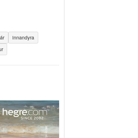
ár
innandyra
ur