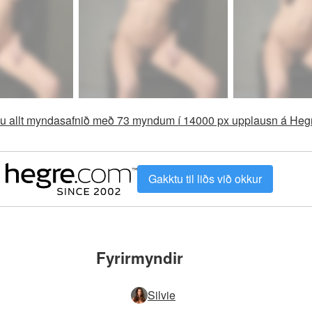
aðu allt myndasafnið með 73 myndum í 14000 px upplausn á He
Gakktu til liðs við okkur
Fyrirmyndir
Silvie