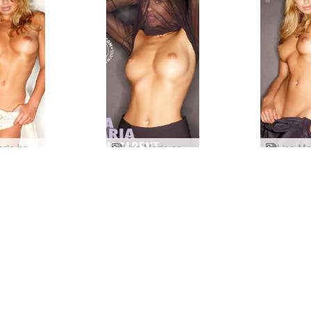
Lisa Marie balta kleita
Lisa Marie caurspīdīga