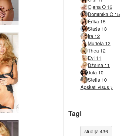
Oļena O 16
Dominika C 15
Ērika 15
Lizas Marijas zelts
Staša 13
Ira 12
Muriela 12
Thea 12
Evi 11
Džeina 11
Jula 10
Stella 10
Apskati visus >
Tagi
Lisa Marie melns topiņš
studija 436