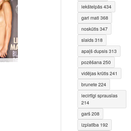
iekštelpās 434
gari mati 368
noskūtis 347
slaids 318
apaļš dupsis 313
pozēšana 250
Lisa Marie melnā kleita
vidējas krūtis 241
brunete 224
iecirtīgi sprauslas
214
garš 208
izplatība 192