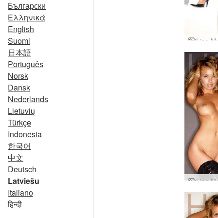
Български
Ελληνικά
English
Suomi
日本語
Português
Norsk
Dansk
Nederlands
Lietuvių
Türkçe
Indonesia
한국어
中文
Deutsch
Latviešu
Italiano
हिन्दी