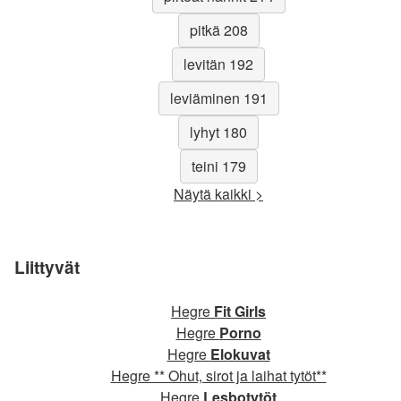
pitkä 208
levitän 192
leviäminen 191
lyhyt 180
teini 179
Näytä kaikki >
Liittyvät
Hegre
Fit Girls
Hegre
Porno
Hegre
Elokuvat
Hegre ** Ohut, sirot ja laihat tytöt**
Hegre
Lesbotytöt