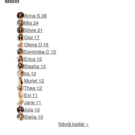
Mallit
Anna S 38
Mia 24
Silvie 21
Orsi 17
Olena O 16
Dominika C 15
Erica 15
Stasha 13
Ira 12
Muriel 12
Thea 12
Evi 11
Jane 11
Jula 10
Stella 10
Näytä kaikki >