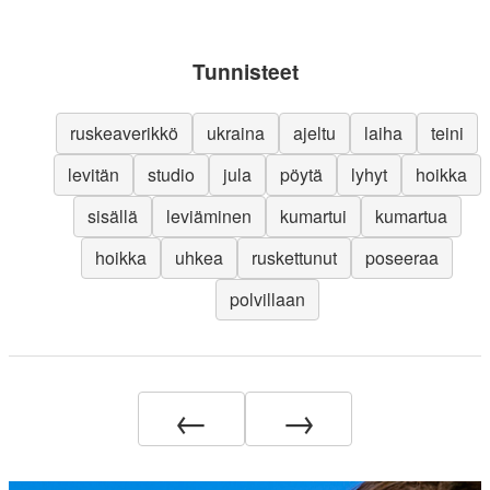
Tunnisteet
ruskeaverikkö
ukraina
ajeltu
laiha
teini
levitän
studio
jula
pöytä
lyhyt
hoikka
sisällä
leviäminen
kumartui
kumartua
hoikka
uhkea
ruskettunut
poseeraa
polvillaan
←
→