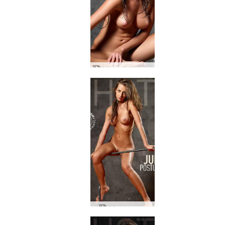
Jula vaakatasossa
Jula poseeraa