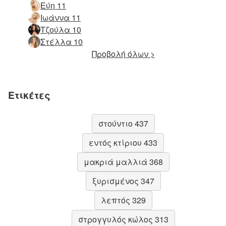
Εύη 11
Ιωάννα 11
Τζούλα 10
Στέλλα 10
Προβολή όλων >
Ετικέτες
στούντιο 437
εντός κτίριου 433
μακριά μαλλιά 368
ξυρισμένος 347
λεπτός 329
στρογγυλός κώλος 313