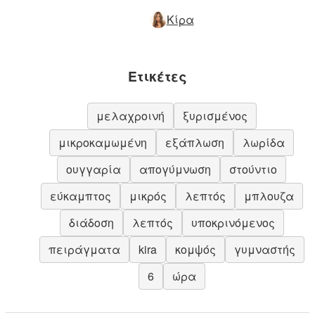
Κίρα
Ετικέτες
μελαχροινή
ξυρισμένος
μικροκαμωμένη
εξάπλωση
λωρίδα
ουγγαρία
απογύμνωση
στούντιο
εύκαμπτος
μικρός
λεπτός
μπλουζα
διάδοση
λεπτός
υποκρινόμενος
πειράγματα
kira
κομψός
γυμναστής
6
ώρα