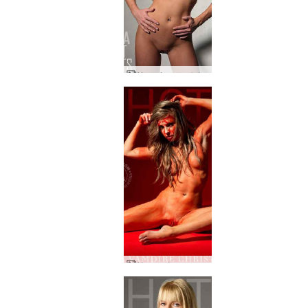
Καυτό παντελόνι Kira
Χριστούγεννα βαμπίρ Kira