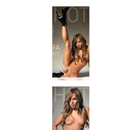
Κίρα ροζ