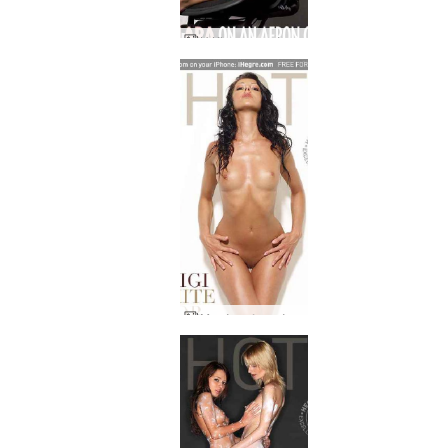
Η Klara γυμνή σε μια καρέκλα aeron
Μπρίγκι λευκό τοπ