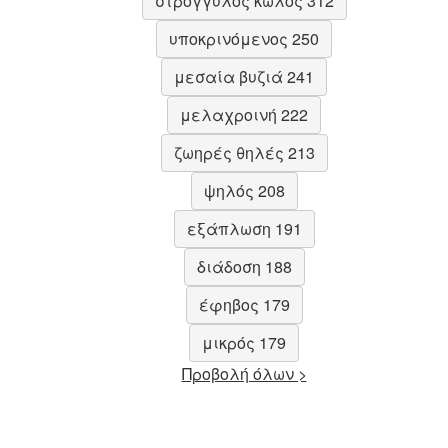
στρογγυλός κώλος 312
υποκρινόμενος 250
μεσαία βυζιά 241
μελαχροινή 222
ζωηρές θηλές 213
ψηλός 208
εξάπλωση 191
διάδοση 188
έφηβος 179
μικρός 179
Προβολή όλων >