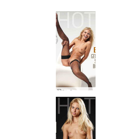
Εύη Γερμανική σεξβόμβα