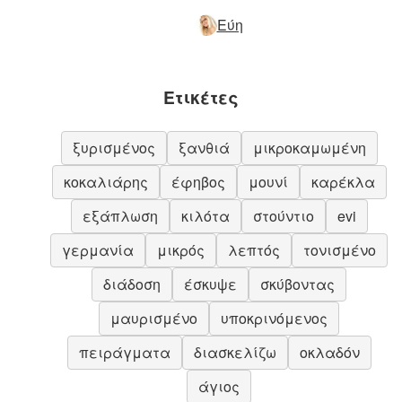
Εύη
Ετικέτες
ξυρισμένος
ξανθιά
μικροκαμωμένη
κοκαλιάρης
έφηβος
μουνί
καρέκλα
εξάπλωση
κιλότα
στούντιο
evi
γερμανία
μικρός
λεπτός
τονισμένο
διάδοση
έσκυψε
σκύβοντας
μαυρισμένο
υποκρινόμενος
πειράγματα
διασκελίζω
οκλαδόν
άγιος