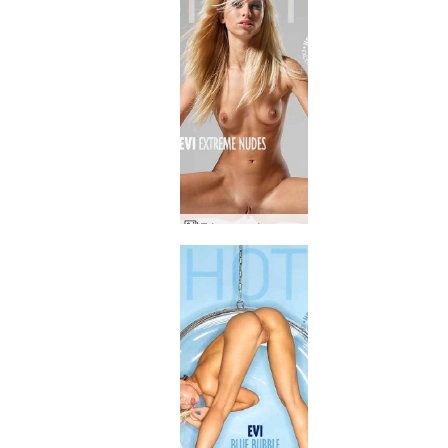
Εύη ακραία γυμνά