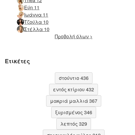
Thea 12
Εύη 11
Ιωάννα 11
Τζούλα 10
Στέλλα 10
Προβολή όλων >
Ετικέτες
στούντιο 436
εντός κτίριου 432
μακριά μαλλιά 367
ξυρισμένος 346
λεπτός 329