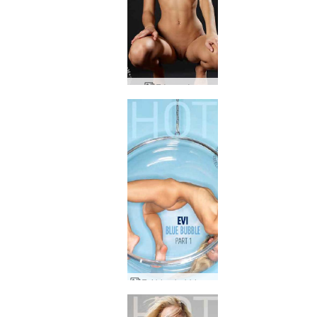
Εύη μαύρη
Evi blue bubble μέρος 1