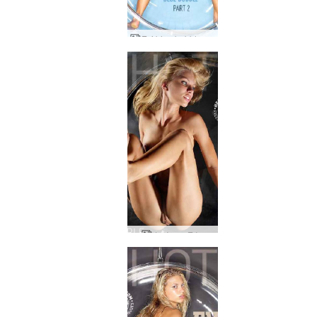
Evi blue bubble μέρος 2
Φούσκα Εύη